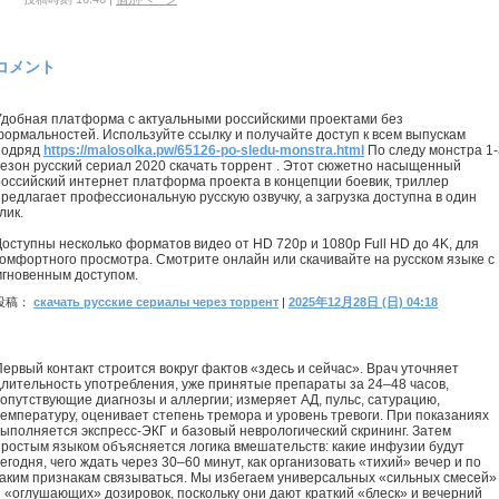
コメント
Удобная платформа с актуальными российскими проектами без
формальностей. Используйте ссылку и получайте доступ к всем выпускам
подряд
https://malosolka.pw/65126-po-sledu-monstra.html
По следу монстра 1-
сезон русский сериал 2020 скачать торрент . Этот сюжетно насыщенный
российский интернет платформа проекта в концепции боевик, триллер
предлагает профессиональную русскую озвучку, а загрузка доступна в один
лик.
Доступны несколько форматов видео от HD 720p и 1080p Full HD до 4K, для
комфортного просмотра. Смотрите онлайн или скачивайте на русском языке с
мгновенным доступом.
投稿：
скачать русские сериалы через торрент
|
2025年12月28日 (日) 04:18
Первый контакт строится вокруг фактов «здесь и сейчас». Врач уточняет
длительность употребления, уже принятые препараты за 24–48 часов,
сопутствующие диагнозы и аллергии; измеряет АД, пульс, сатурацию,
температуру, оценивает степень тремора и уровень тревоги. При показаниях
выполняется экспресс-ЭКГ и базовый неврологический скрининг. Затем
простым языком объясняется логика вмешательств: какие инфузии будут
егодня, чего ждать через 30–60 минут, как организовать «тихий» вечер и по
каким признакам связываться. Мы избегаем универсальных «сильных смесей»
и «оглушающих» дозировок, поскольку они дают краткий «блеск» и вечерний