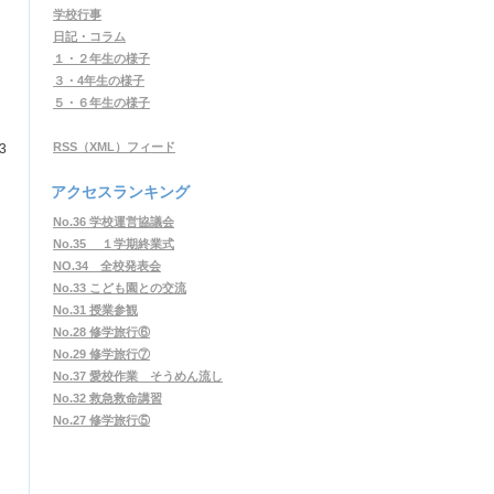
学校行事
日記・コラム
１・２年生の様子
３・4年生の様子
５・６年生の様子
RSS（XML）フィード
3
アクセスランキング
No.36 学校運営協議会
No.35 １学期終業式
NO.34 全校発表会
No.33 こども園との交流
No.31 授業参観
No.28 修学旅行⑥
No.29 修学旅行⑦
No.37 愛校作業 そうめん流し
No.32 救急救命講習
No.27 修学旅行⑤