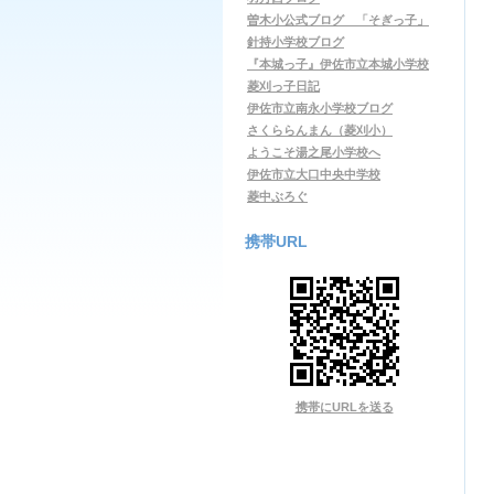
曽木小公式ブログ 「そぎっ子」
針持小学校ブログ
『本城っ子』伊佐市立本城小学校
菱刈っ子日記
伊佐市立南永小学校ブログ
さくららんまん（菱刈小）
ようこそ湯之尾小学校へ
伊佐市立大口中央中学校
菱中ぶろぐ
携帯URL
携帯にURLを送る