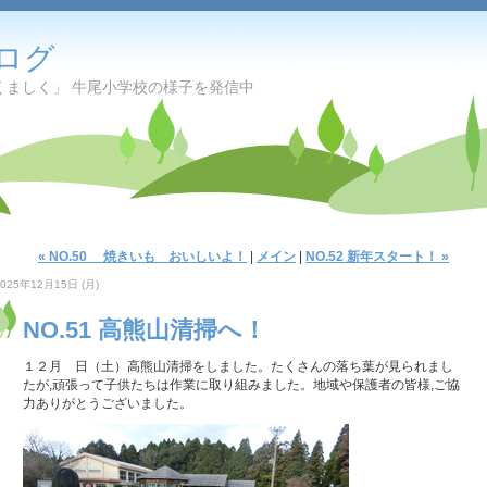
ログ
くましく」 牛尾小学校の様子を発信中
« NO.50 焼きいも おいしいよ！
|
メイン
|
NO.52 新年スタート！ »
2025年12月15日 (月)
NO.51 高熊山清掃へ！
１２月 日（土）高熊山清掃をしました。たくさんの落ち葉が見られまし
たが,頑張って子供たちは作業に取り組みました。地域や保護者の皆様,ご協
力ありがとうございました。