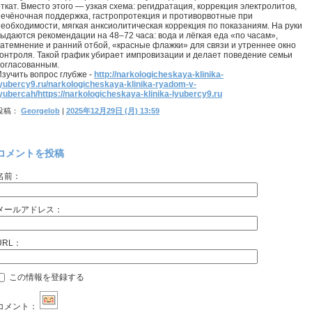
ткат. Вместо этого — узкая схема: регидратация, коррекция электролитов,
печёночная поддержка, гастропротекция и противорвотные при
необходимости, мягкая анксиолитическая коррекция по показаниям. На руки
выдаются рекомендации на 48–72 часа: вода и лёгкая еда «по часам»,
затемнение и ранний отбой, «красные флажки» для связи и утреннее окно
контроля. Такой график убирает импровизации и делает поведение семьи
согласованным.
Изучить вопрос глубже -
http://narkologicheskaya-klinika-
yubercy9.ru/narkologicheskaya-klinika-ryadom-v-
yubercah/https://narkologicheskaya-klinika-lyubercy9.ru
投稿：
Georgelob
|
2025年12月29日 (月) 13:59
コメントを投稿
名前：
メールアドレス：
URL：
この情報を登録する
コメント：