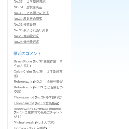
No.35 １学期終業式
NO.34 全校発表会
No.33 こども園との交流
No.32 救急救命講習
No.31 授業参観
No.30 親子ふれあい給食
No.29 修学旅行⑦
No.28 修学旅行⑥
最近のコメント
BryanShorn
(
No.37 愛校作業 そ
うめん流し
)
CalvinClelm
(
No.35 １学期終業
式
)
Robertcaula
(
NO.34 全校発表会
)
Robertcaula
(
No.33 こども園との
交流
)
Thomasacrot
(
No.29 修学旅行⑦
)
Thomasacrot
(
No.19 音楽集会
)
новогодние комедии торрент
(
No.14 全校体育で長縄にチャレン
ジ！
)
Michaelseash
(
No.2 入学式
)
Irvinvew
(
No.2 入学式
)