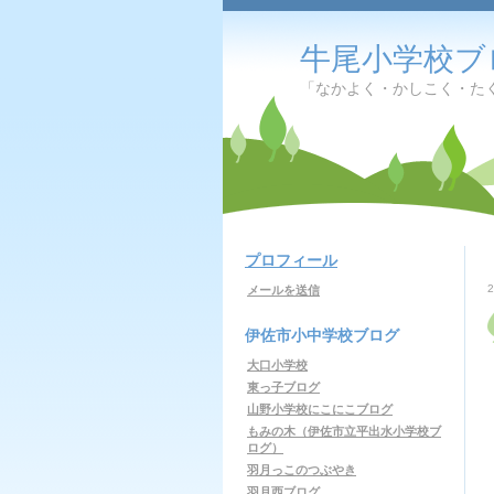
牛尾小学校ブ
「なかよく・かしこく・た
プロフィール
メールを送信
伊佐市小中学校ブログ
大口小学校
東っ子ブログ
山野小学校にこにこブログ
もみの木（伊佐市立平出水小学校ブ
ログ）
羽月っこのつぶやき
羽月西ブログ