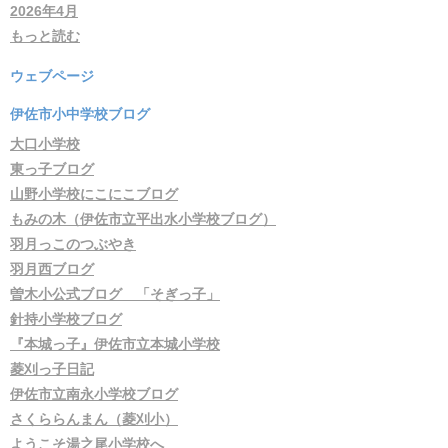
2026年4月
もっと読む
ウェブページ
伊佐市小中学校ブログ
大口小学校
東っ子ブログ
山野小学校にこにこブログ
もみの木（伊佐市立平出水小学校ブログ）
羽月っこのつぶやき
羽月西ブログ
曽木小公式ブログ 「そぎっ子」
針持小学校ブログ
『本城っ子』伊佐市立本城小学校
菱刈っ子日記
伊佐市立南永小学校ブログ
さくららんまん（菱刈小）
ようこそ湯之尾小学校へ