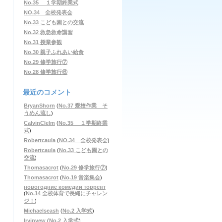
No.35 １学期終業式
NO.34 全校発表会
No.33 こども園との交流
No.32 救急救命講習
No.31 授業参観
No.30 親子ふれあい給食
No.29 修学旅行⑦
No.28 修学旅行⑥
最近のコメント
BryanShorn
(
No.37 愛校作業 そ
うめん流し
)
CalvinClelm
(
No.35 １学期終業
式
)
Robertcaula
(
NO.34 全校発表会
)
Robertcaula
(
No.33 こども園との
交流
)
Thomasacrot
(
No.29 修学旅行⑦
)
Thomasacrot
(
No.19 音楽集会
)
новогодние комедии торрент
(
No.14 全校体育で長縄にチャレン
ジ！
)
Michaelseash
(
No.2 入学式
)
Irvinvew
(
No.2 入学式
)