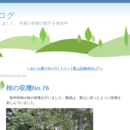
ログ
くましく」 牛尾小学校の様子を発信中
« おいも掘りNo.75
|
メイン
|
陸上記録会No.77 »
2024年10月16日 (水)
柿の収穫No.76
毎年恒例の柿の収穫を行いました。職員は，童心に戻ったように収穫を
楽しんでいました。