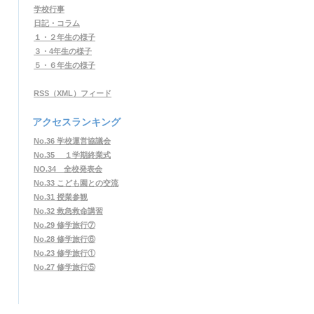
学校行事
日記・コラム
１・２年生の様子
３・4年生の様子
５・６年生の様子
RSS（XML）フィード
アクセスランキング
No.36 学校運営協議会
No.35 １学期終業式
NO.34 全校発表会
No.33 こども園との交流
No.31 授業参観
No.32 救急救命講習
No.29 修学旅行⑦
No.28 修学旅行⑥
No.23 修学旅行①
No.27 修学旅行⑤