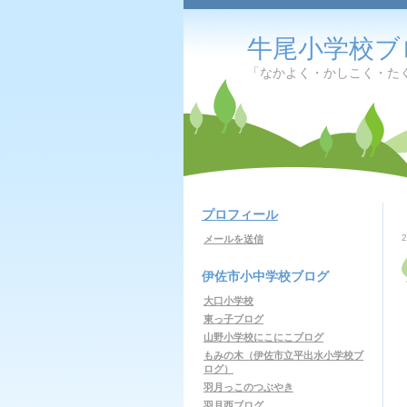
牛尾小学校ブ
「なかよく・かしこく・た
プロフィール
メールを送信
伊佐市小中学校ブログ
大口小学校
東っ子ブログ
山野小学校にこにこブログ
もみの木（伊佐市立平出水小学校ブ
ログ）
羽月っこのつぶやき
羽月西ブログ