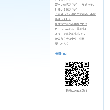
曽木小公式ブログ 「そぎっ子」
針持小学校ブログ
『本城っ子』伊佐市立本城小学校
菱刈っ子日記
伊佐市立南永小学校ブログ
さくららんまん（菱刈小）
ようこそ湯之尾小学校へ
伊佐市立大口中央中学校
菱中ぶろぐ
携帯URL
携帯にURLを送る