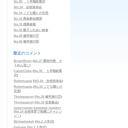
No.35 １学期終業式
NO.34 全校発表会
No.33 こども園との交流
No.32 救急救命講習
No.31 授業参観
No.30 親子ふれあい給食
No.29 修学旅行⑦
No.28 修学旅行⑥
最近のコメント
BryanShorn
(
No.37 愛校作業 そ
うめん流し
)
CalvinClelm
(
No.35 １学期終業
式
)
Robertcaula
(
NO.34 全校発表会
)
Robertcaula
(
No.33 こども園との
交流
)
Thomasacrot
(
No.29 修学旅行⑦
)
Thomasacrot
(
No.19 音楽集会
)
новогодние комедии торрент
(
No.14 全校体育で長縄にチャレン
ジ！
)
Michaelseash
(
No.2 入学式
)
Irvinvew
(
No.2 入学式
)