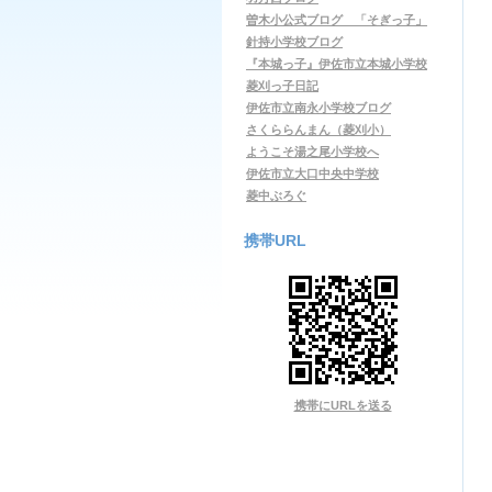
曽木小公式ブログ 「そぎっ子」
針持小学校ブログ
『本城っ子』伊佐市立本城小学校
菱刈っ子日記
伊佐市立南永小学校ブログ
さくららんまん（菱刈小）
ようこそ湯之尾小学校へ
伊佐市立大口中央中学校
菱中ぶろぐ
携帯URL
携帯にURLを送る