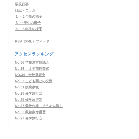
学校行事
日記・コラム
１・２年生の様子
３・4年生の様子
５・６年生の様子
RSS（XML）フィード
アクセスランキング
No.36 学校運営協議会
No.35 １学期終業式
NO.34 全校発表会
No.33 こども園との交流
No.31 授業参観
No.28 修学旅行⑥
No.29 修学旅行⑦
No.37 愛校作業 そうめん流し
No.32 救急救命講習
No.27 修学旅行⑤