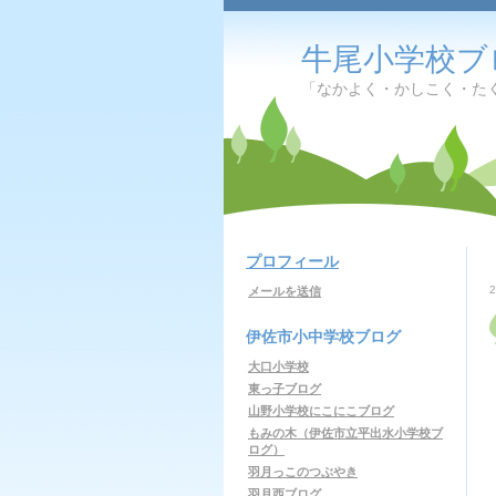
牛尾小学校ブ
「なかよく・かしこく・た
プロフィール
メールを送信
伊佐市小中学校ブログ
大口小学校
東っ子ブログ
山野小学校にこにこブログ
もみの木（伊佐市立平出水小学校ブ
ログ）
羽月っこのつぶやき
羽月西ブログ