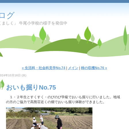
ログ
くましく」 牛尾小学校の様子を発信中
« 生活科・社会科見学No.74
|
メイン
|
柿の収穫No.76 »
2024年10月16日 (水)
おいも掘りNo.75
１・２年生とすくすく・のびのび学級でおいも掘りに行いました。地域
の方のご協力で高熊荘近くの畑でおいも掘り体験ができました。