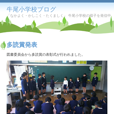
牛尾小学校ブログ
「なかよく・かしこく・たくましく」 牛尾小学校の様子を発信中
多読賞発表
図書委員会から多読賞の表彰式が行われました。