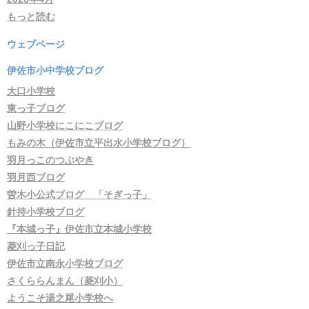
もっと読む
ウェブページ
伊佐市小中学校ブログ
大口小学校
東っ子ブログ
山野小学校にこにこブログ
もみの木（伊佐市立平出水小学校ブログ）
羽月っこのつぶやき
羽月西ブログ
曽木小公式ブログ 「そぎっ子」
針持小学校ブログ
『本城っ子』伊佐市立本城小学校
菱刈っ子日記
伊佐市立南永小学校ブログ
さくららんまん（菱刈小）
ようこそ湯之尾小学校へ