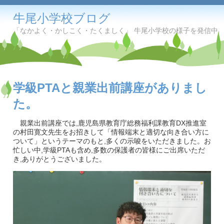
牛尾小学校ブログ
「なかよく・かしこく・たくましく」 牛尾小学校の様子を発信中
学級PTAと親業出前講座がありまし
た。
親業出前講座では,鹿児島県教育庁総務福利課教育DX推進室
の村田寛文先生をお招きして「情報端末と適切な向き合い方に
ついて」というテーマのもと,多くの示唆をいただきました。お
忙しい中,学級PTAも含め,多数の保護者の皆様にご出席いただ
き,ありがとうございました。