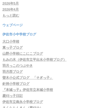
2026年5月
2026年4月
もっと読む
ウェブページ
伊佐市小中学校ブログ
大口小学校
東っ子ブログ
山野小学校にこにこブログ
もみの木（伊佐市立平出水小学校ブログ）
羽月っこのつぶやき
羽月西ブログ
曽木小公式ブログ 「そぎっ子」
針持小学校ブログ
『本城っ子』伊佐市立本城小学校
菱刈っ子日記
伊佐市立南永小学校ブログ
さくららんまん（菱刈小）