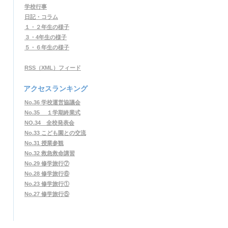
学校行事
日記・コラム
１・２年生の様子
３・4年生の様子
５・６年生の様子
RSS（XML）フィード
アクセスランキング
No.36 学校運営協議会
No.35 １学期終業式
NO.34 全校発表会
No.33 こども園との交流
No.31 授業参観
No.32 救急救命講習
No.29 修学旅行⑦
No.28 修学旅行⑥
No.23 修学旅行①
No.27 修学旅行⑤