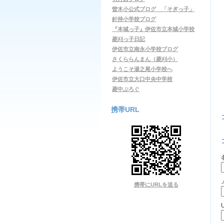
曽木小公式ブログ 「そぎっ子」
針持小学校ブログ
『本城っ子』伊佐市立本城小学校
菱刈っ子日記
伊佐市立南永小学校ブログ
さくららんまん（菱刈小）
ようこそ湯之尾小学校へ
伊佐市立大口中央中学校
菱中ぶろぐ
携帯URL
携帯にURLを送る