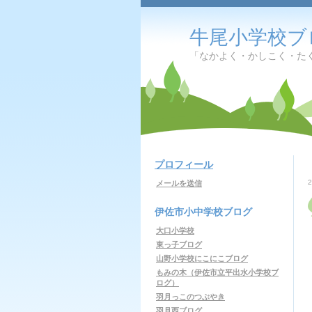
牛尾小学校ブ
「なかよく・かしこく・た
プロフィール
メールを送信
伊佐市小中学校ブログ
大口小学校
東っ子ブログ
山野小学校にこにこブログ
もみの木（伊佐市立平出水小学校ブ
ログ）
羽月っこのつぶやき
羽月西ブログ