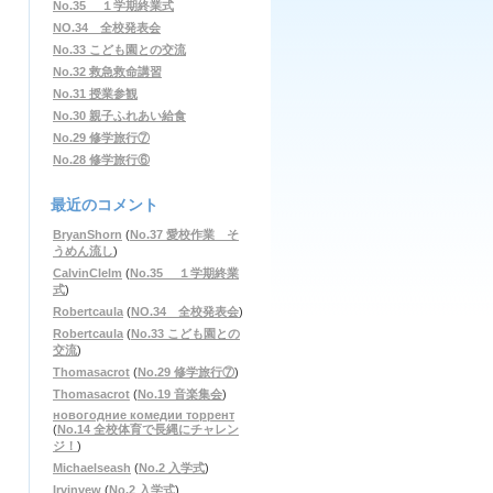
No.35 １学期終業式
NO.34 全校発表会
No.33 こども園との交流
No.32 救急救命講習
No.31 授業参観
No.30 親子ふれあい給食
No.29 修学旅行⑦
No.28 修学旅行⑥
最近のコメント
BryanShorn
(
No.37 愛校作業 そ
うめん流し
)
CalvinClelm
(
No.35 １学期終業
式
)
Robertcaula
(
NO.34 全校発表会
)
Robertcaula
(
No.33 こども園との
交流
)
Thomasacrot
(
No.29 修学旅行⑦
)
Thomasacrot
(
No.19 音楽集会
)
новогодние комедии торрент
(
No.14 全校体育で長縄にチャレン
ジ！
)
Michaelseash
(
No.2 入学式
)
Irvinvew
(
No.2 入学式
)