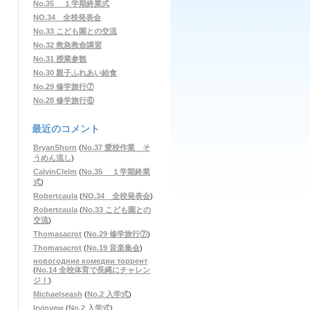
No.35 １学期終業式
NO.34 全校発表会
No.33 こども園との交流
No.32 救急救命講習
No.31 授業参観
No.30 親子ふれあい給食
No.29 修学旅行⑦
No.28 修学旅行⑥
最近のコメント
BryanShorn
(
No.37 愛校作業 そ
うめん流し
)
CalvinClelm
(
No.35 １学期終業
式
)
Robertcaula
(
NO.34 全校発表会
)
Robertcaula
(
No.33 こども園との
交流
)
Thomasacrot
(
No.29 修学旅行⑦
)
Thomasacrot
(
No.19 音楽集会
)
новогодние комедии торрент
(
No.14 全校体育で長縄にチャレン
ジ！
)
Michaelseash
(
No.2 入学式
)
Irvinvew
(
No.2 入学式
)