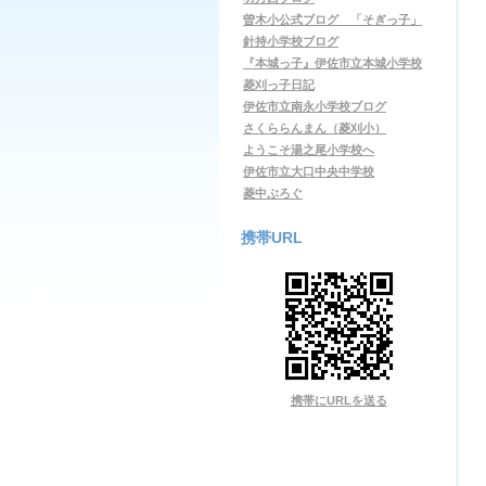
曽木小公式ブログ 「そぎっ子」
針持小学校ブログ
『本城っ子』伊佐市立本城小学校
菱刈っ子日記
伊佐市立南永小学校ブログ
さくららんまん（菱刈小）
ようこそ湯之尾小学校へ
伊佐市立大口中央中学校
菱中ぶろぐ
携帯URL
携帯にURLを送る