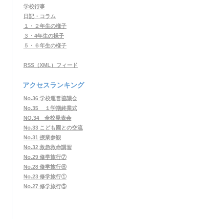
学校行事
日記・コラム
１・２年生の様子
３・4年生の様子
５・６年生の様子
RSS（XML）フィード
アクセスランキング
No.36 学校運営協議会
No.35 １学期終業式
NO.34 全校発表会
No.33 こども園との交流
No.31 授業参観
No.32 救急救命講習
No.29 修学旅行⑦
No.28 修学旅行⑥
No.23 修学旅行①
No.27 修学旅行⑤