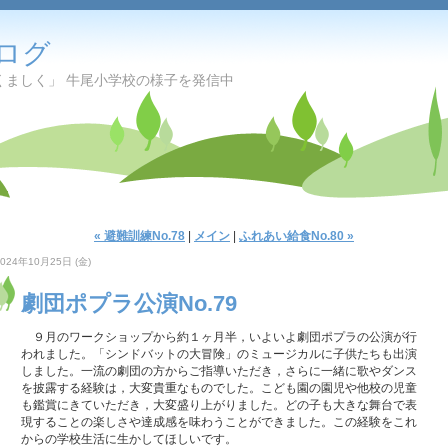
ログ
くましく」 牛尾小学校の様子を発信中
« 避難訓練No.78
|
メイン
|
ふれあい給食No.80 »
2024年10月25日 (金)
劇団ポプラ公演No.79
９月のワークショップから約１ヶ月半，いよいよ劇団ポプラの公演が行
われました。「シンドバットの大冒険」のミュージカルに子供たちも出演
しました。一流の劇団の方からご指導いただき，さらに一緒に歌やダンス
を披露する経験は，大変貴重なものでした。こども園の園児や他校の児童
も鑑賞にきていただき，大変盛り上がりました。どの子も大きな舞台で表
現することの楽しさや達成感を味わうことができました。この経験をこれ
からの学校生活に生かしてほしいです。