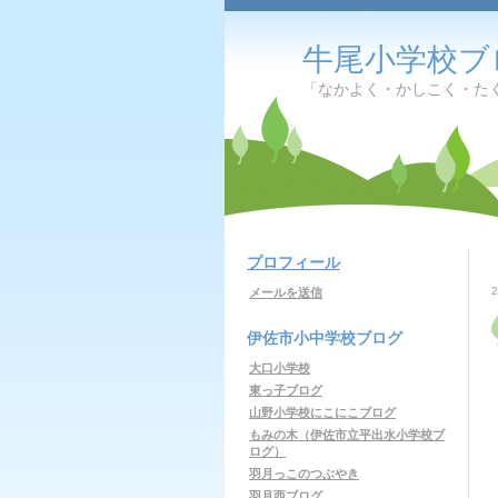
牛尾小学校ブ
「なかよく・かしこく・た
プロフィール
メールを送信
伊佐市小中学校ブログ
大口小学校
東っ子ブログ
山野小学校にこにこブログ
もみの木（伊佐市立平出水小学校ブ
ログ）
羽月っこのつぶやき
羽月西ブログ