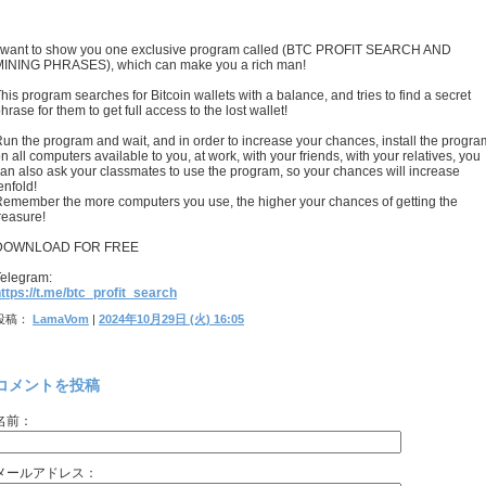
I want to show you one exclusive program called (BTC PROFIT SEARCH AND
MINING PHRASES), which can make you a rich man!
his program searches for Bitcoin wallets with a balance, and tries to find a secret
hrase for them to get full access to the lost wallet!
un the program and wait, and in order to increase your chances, install the progra
n all computers available to you, at work, with your friends, with your relatives, you
an also ask your classmates to use the program, so your chances will increase
enfold!
emember the more computers you use, the higher your chances of getting the
reasure!
DOWNLOAD FOR FREE
elegram:
ttps://t.me/btc_profit_search
投稿：
LamaVom
|
2024年10月29日 (火) 16:05
コメントを投稿
名前：
メールアドレス：