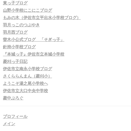
東っ子ブログ
山野小学校にこにこブログ
もみの木（伊佐市立平出水小学校ブログ）
羽月っこのつぶやき
羽月西ブログ
曽木小公式ブログ 「そぎっ子」
針持小学校ブログ
『本城っ子』伊佐市立本城小学校
菱刈っ子日記
伊佐市立南永小学校ブログ
さくららんまん（菱刈小）
ようこそ湯之尾小学校へ
伊佐市立大口中央中学校
菱中ぶろぐ
プロフィール
メイン