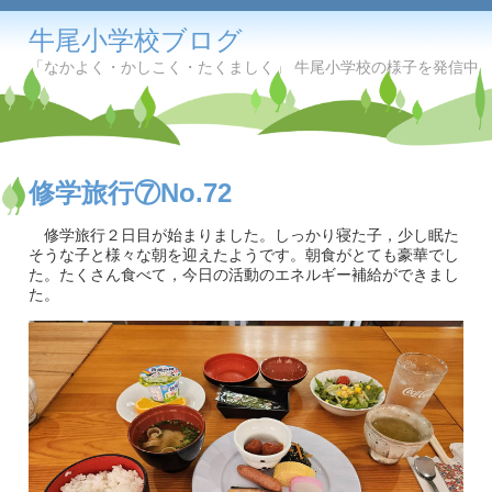
牛尾小学校ブログ
「なかよく・かしこく・たくましく」 牛尾小学校の様子を発信中
修学旅行⑦No.72
修学旅行２日目が始まりました。しっかり寝た子，少し眠た
そうな子と様々な朝を迎えたようです。朝食がとても豪華でし
た。たくさん食べて，今日の活動のエネルギー補給ができまし
た。