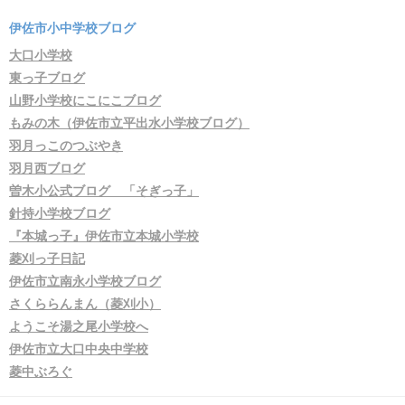
伊佐市小中学校ブログ
大口小学校
東っ子ブログ
山野小学校にこにこブログ
もみの木（伊佐市立平出水小学校ブログ）
羽月っこのつぶやき
羽月西ブログ
曽木小公式ブログ 「そぎっ子」
針持小学校ブログ
『本城っ子』伊佐市立本城小学校
菱刈っ子日記
伊佐市立南永小学校ブログ
さくららんまん（菱刈小）
ようこそ湯之尾小学校へ
伊佐市立大口中央中学校
菱中ぶろぐ