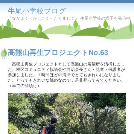
牛尾小学校ブログ
「なかよく・かしこく・たくましく」 牛尾小学校の様子を発信中
高熊山再生プロジェクトNo.63
高熊山再生プロジェクトとして高熊山の展望所を清掃しまし
た。校区コミュニティ協議会や自治会長さん・児童・保護者が
参加しました。１時間ほどの清掃でとてもきれいになりまし
た。とってもきれいな眺めなので，是非登ってみてください。
（車での登頂可）