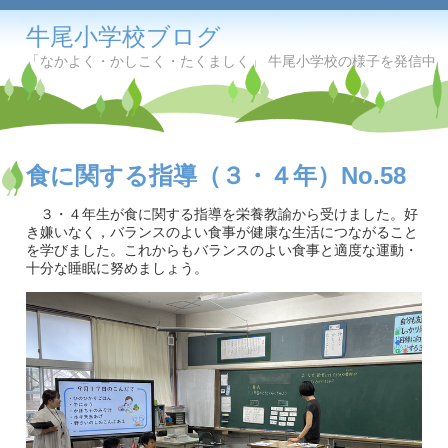
牛尾小学校ブログ
「なかよく・かしこく・たくましく」 牛尾小学校の様子を発信中
食に関する指導（３・４年）No.58
３・４年生が食に関する指導を栄養教諭から受けました。好
き嫌いなく，バランスのよい食事が健康な生活につながること
を学びました。これからもバランスのよい食事と適度な運動・
十分な睡眠に努めましょう。