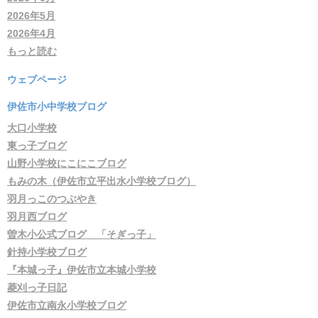
2026年5月
2026年4月
もっと読む
ウェブページ
伊佐市小中学校ブログ
大口小学校
東っ子ブログ
山野小学校にこにこブログ
もみの木（伊佐市立平出水小学校ブログ）
羽月っこのつぶやき
羽月西ブログ
曽木小公式ブログ 「そぎっ子」
針持小学校ブログ
『本城っ子』伊佐市立本城小学校
菱刈っ子日記
伊佐市立南永小学校ブログ