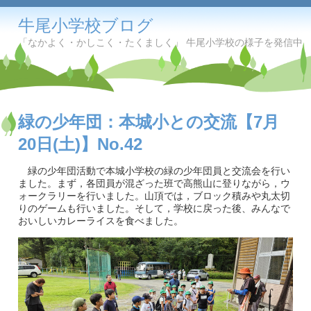
牛尾小学校ブログ
「なかよく・かしこく・たくましく」 牛尾小学校の様子を発信中
緑の少年団：本城小との交流【7月
20日(土)】No.42
緑の少年団活動で本城小学校の緑の少年団員と交流会を行い
ました。まず，各団員が混ざった班で高熊山に登りながら，ウ
ォークラリーを行いました。山頂では，ブロック積みや丸太切
りのゲームも行いました。そして，学校に戻った後、みんなで
おいしいカレーライスを食べました。