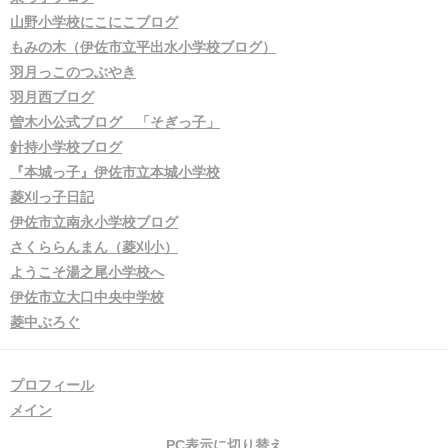
山野小学校にこにこブログ
もみの木（伊佐市立平出水小学校ブログ）
羽月っこのつぶやき
羽月西ブログ
曽木小公式ブログ 「そぎっ子」
針持小学校ブログ
『本城っ子』伊佐市立本城小学校
菱刈っ子日記
伊佐市立南永小学校ブログ
さくららんまん（菱刈小）
ようこそ湯之尾小学校へ
伊佐市立大口中央中学校
菱中ぶろぐ
プロフィール
メイン
PC表示に切り替え