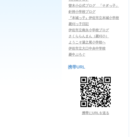
曽木小公式ブログ 「そぎっ子」
針持小学校ブログ
『本城っ子』伊佐市立本城小学校
菱刈っ子日記
伊佐市立南永小学校ブログ
さくららんまん（菱刈小）
ようこそ湯之尾小学校へ
伊佐市立大口中央中学校
菱中ぶろぐ
携帯URL
携帯にURLを送る