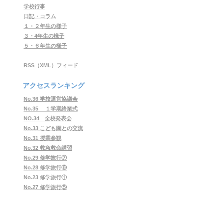
学校行事
日記・コラム
１・２年生の様子
３・4年生の様子
５・６年生の様子
RSS（XML）フィード
アクセスランキング
No.36 学校運営協議会
No.35 １学期終業式
NO.34 全校発表会
No.33 こども園との交流
No.31 授業参観
No.32 救急救命講習
No.29 修学旅行⑦
No.28 修学旅行⑥
No.23 修学旅行①
No.27 修学旅行⑤