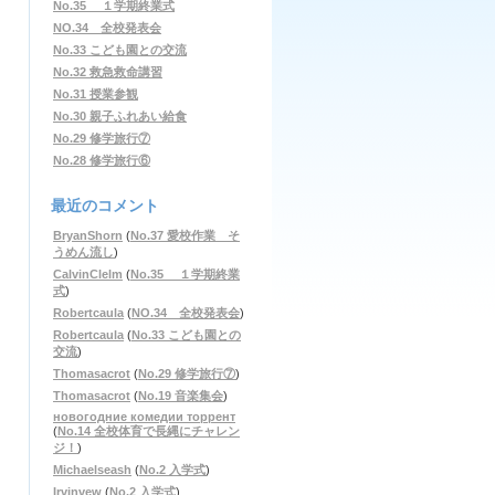
No.35 １学期終業式
NO.34 全校発表会
No.33 こども園との交流
No.32 救急救命講習
No.31 授業参観
No.30 親子ふれあい給食
No.29 修学旅行⑦
No.28 修学旅行⑥
最近のコメント
BryanShorn
(
No.37 愛校作業 そ
うめん流し
)
CalvinClelm
(
No.35 １学期終業
式
)
Robertcaula
(
NO.34 全校発表会
)
Robertcaula
(
No.33 こども園との
交流
)
Thomasacrot
(
No.29 修学旅行⑦
)
Thomasacrot
(
No.19 音楽集会
)
новогодние комедии торрент
(
No.14 全校体育で長縄にチャレン
ジ！
)
Michaelseash
(
No.2 入学式
)
Irvinvew
(
No.2 入学式
)