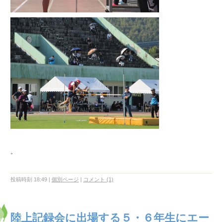
。
投稿時刻 18:49
|
個別ページ
|
コメント (1)
陸上記録会に出場する５・６年生にエー