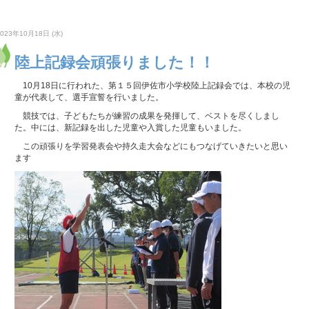
2023年10月18日 (水)
陸上記録会頑張りました！！
10月18日に行われた、第１５回伊佐市小学校陸上記録会では、本校の児
童が代表して、選手宣誓を行いました。
競技では、子どもたちが練習の成果を発揮して、ベストを尽くしまし
た。中には、新記録を出した児童や入賞した児童もいました。
この頑張りを学習発表会や持久走大会などにもつなげていきたいと思い
ます