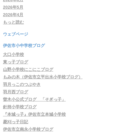
2026年5月
2026年4月
もっと読む
ウェブページ
伊佐市小中学校ブログ
大口小学校
東っ子ブログ
山野小学校にこにこブログ
もみの木（伊佐市立平出水小学校ブログ）
羽月っこのつぶやき
羽月西ブログ
曽木小公式ブログ 「そぎっ子」
針持小学校ブログ
『本城っ子』伊佐市立本城小学校
菱刈っ子日記
伊佐市立南永小学校ブログ