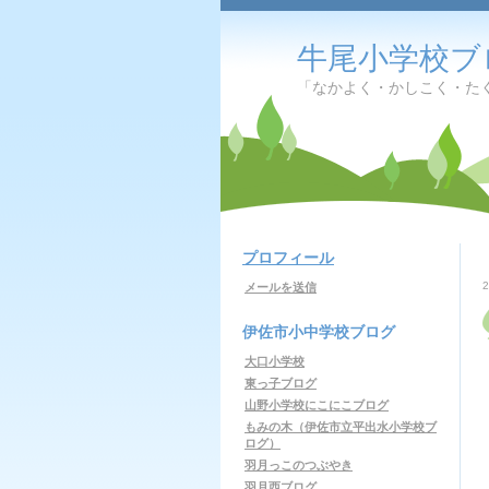
牛尾小学校ブ
「なかよく・かしこく・た
プロフィール
メールを送信
伊佐市小中学校ブログ
大口小学校
東っ子ブログ
山野小学校にこにこブログ
もみの木（伊佐市立平出水小学校ブ
ログ）
羽月っこのつぶやき
羽月西ブログ