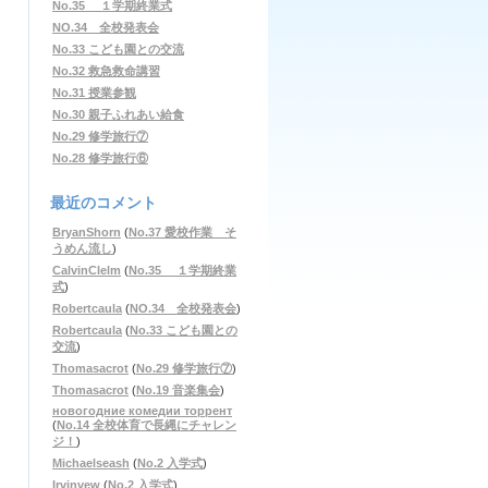
No.35 １学期終業式
NO.34 全校発表会
No.33 こども園との交流
No.32 救急救命講習
No.31 授業参観
No.30 親子ふれあい給食
No.29 修学旅行⑦
No.28 修学旅行⑥
最近のコメント
BryanShorn
(
No.37 愛校作業 そ
うめん流し
)
CalvinClelm
(
No.35 １学期終業
式
)
Robertcaula
(
NO.34 全校発表会
)
Robertcaula
(
No.33 こども園との
交流
)
Thomasacrot
(
No.29 修学旅行⑦
)
Thomasacrot
(
No.19 音楽集会
)
новогодние комедии торрент
(
No.14 全校体育で長縄にチャレン
ジ！
)
Michaelseash
(
No.2 入学式
)
Irvinvew
(
No.2 入学式
)