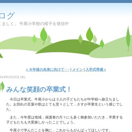
ログ
くましく」 牛尾小学校の様子を発信中
« ８年後の未来に向けて･･･
|
メイン
|
入学式準備 »
2023年3月23日 (木)
みんな笑顔の卒業式！
今日は卒業式。牛尾小からは３人の子どもたちが中学校へ旅立ちまし
た。お別れの言葉や歌はとても堂々として，さすが卒業生という感じでし
た。
また，今年度は地域，保護者の方々にも多く御参加いただき，卒業する
子どもたちも大変嬉しかったことでしょう。
牛尾小で学んだことを胸に，これからもがんばってほしいです。