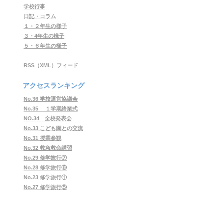
学校行事
日記・コラム
１・２年生の様子
３・4年生の様子
５・６年生の様子
RSS（XML）フィード
アクセスランキング
No.36 学校運営協議会
No.35 １学期終業式
NO.34 全校発表会
No.33 こども園との交流
No.31 授業参観
No.32 救急救命講習
No.29 修学旅行⑦
No.28 修学旅行⑥
No.23 修学旅行①
No.27 修学旅行⑤