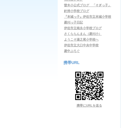
曽木小公式ブログ 「そぎっ子」
針持小学校ブログ
『本城っ子』伊佐市立本城小学校
菱刈っ子日記
伊佐市立南永小学校ブログ
さくららんまん（菱刈小）
ようこそ湯之尾小学校へ
伊佐市立大口中央中学校
菱中ぶろぐ
携帯URL
携帯にURLを送る