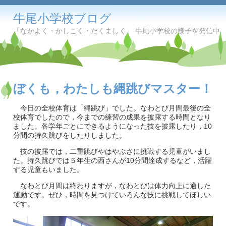
牛尾小学校ブログ
「なかよく・かしこく・たくましく」 牛尾小学校の様子を発信中
ぼくも，わたしも縄跳びマスター！
今日の全校体育は「縄跳び」でした。なわとび月間最後の全
校体育でしたので，今までの練習の成果を披露する時間となり
ました。各学年ごとにできるようになった技を披露したり，10
分間の持久跳びをしたりしました。
技の披露では，二重跳びやはやぶさに挑戦する児童がいまし
た。持久跳びでは５年生の西さんが10分間達成するなど，活躍
する児童もいました。
なわとび月間は終わりますが，なわとびは体力向上に適した
運動です。ぜひ，時間を見つけていろんな技に挑戦してほしい
です。