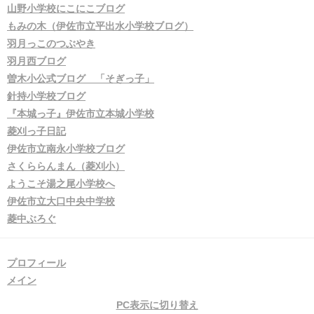
山野小学校にこにこブログ
もみの木（伊佐市立平出水小学校ブログ）
羽月っこのつぶやき
羽月西ブログ
曽木小公式ブログ 「そぎっ子」
針持小学校ブログ
『本城っ子』伊佐市立本城小学校
菱刈っ子日記
伊佐市立南永小学校ブログ
さくららんまん（菱刈小）
ようこそ湯之尾小学校へ
伊佐市立大口中央中学校
菱中ぶろぐ
プロフィール
メイン
PC表示に切り替え