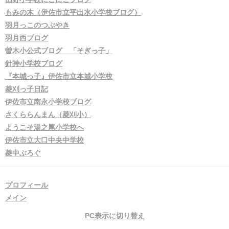
もみの木（伊佐市立平出水小学校ブログ）
羽月っこのつぶやき
羽月西ブログ
曽木小公式ブログ 「そぎっ子」
針持小学校ブログ
『本城っ子』伊佐市立本城小学校
菱刈っ子日記
伊佐市立南永小学校ブログ
さくららんまん（菱刈小）
ようこそ湯之尾小学校へ
伊佐市立大口中央中学校
菱中ぶろぐ
プロフィール
メイン
PC表示に切り替え