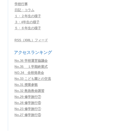
学校行事
日記・コラム
１・２年生の様子
３・4年生の様子
５・６年生の様子
RSS（XML）フィード
アクセスランキング
No.36 学校運営協議会
No.35 １学期終業式
NO.34 全校発表会
No.33 こども園との交流
No.31 授業参観
No.32 救急救命講習
No.29 修学旅行⑦
No.28 修学旅行⑥
No.23 修学旅行①
No.27 修学旅行⑤