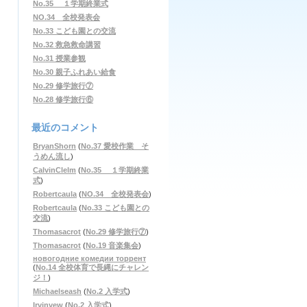
No.35 １学期終業式
NO.34 全校発表会
No.33 こども園との交流
No.32 救急救命講習
No.31 授業参観
No.30 親子ふれあい給食
No.29 修学旅行⑦
No.28 修学旅行⑥
最近のコメント
BryanShorn
(
No.37 愛校作業 そ
うめん流し
)
CalvinClelm
(
No.35 １学期終業
式
)
Robertcaula
(
NO.34 全校発表会
)
Robertcaula
(
No.33 こども園との
交流
)
Thomasacrot
(
No.29 修学旅行⑦
)
Thomasacrot
(
No.19 音楽集会
)
новогодние комедии торрент
(
No.14 全校体育で長縄にチャレン
ジ！
)
Michaelseash
(
No.2 入学式
)
Irvinvew
(
No.2 入学式
)