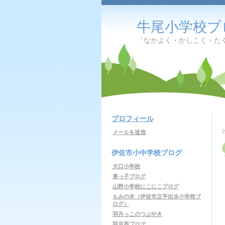
牛尾小学校ブ
「なかよく・かしこく・た
プロフィール
メールを送信
伊佐市小中学校ブログ
大口小学校
東っ子ブログ
山野小学校にこにこブログ
もみの木（伊佐市立平出水小学校ブ
ログ）
羽月っこのつぶやき
羽月西ブログ