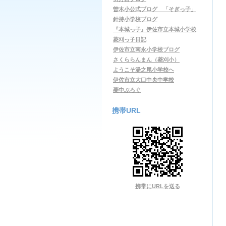
曽木小公式ブログ 「そぎっ子」
針持小学校ブログ
『本城っ子』伊佐市立本城小学校
菱刈っ子日記
伊佐市立南永小学校ブログ
さくららんまん（菱刈小）
ようこそ湯之尾小学校へ
伊佐市立大口中央中学校
菱中ぶろぐ
携帯URL
携帯にURLを送る