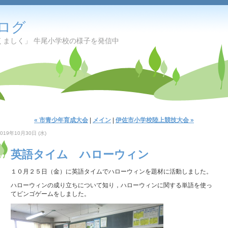
ログ
くましく」 牛尾小学校の様子を発信中
« 市青少年育成大会
|
メイン
|
伊佐市小学校陸上競技大会 »
2019年10月30日 (水)
英語タイム ハローウィン
１０月２５日（金）に英語タイムでハローウィンを題材に活動しました。
ハローウィンの成り立ちについて知り，ハローウィンに関する単語を使っ
てビンゴゲームをしました。