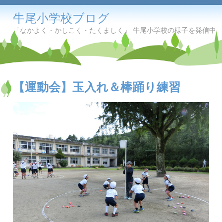
牛尾小学校ブログ
「なかよく・かしこく・たくましく」 牛尾小学校の様子を発信中
【運動会】玉入れ＆棒踊り練習