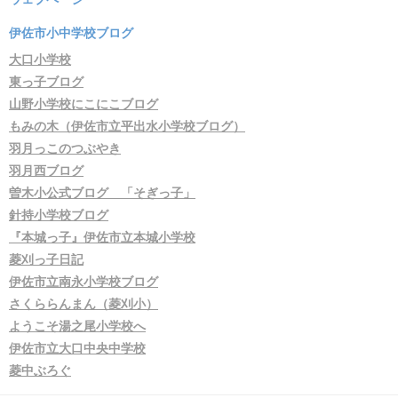
伊佐市小中学校ブログ
大口小学校
東っ子ブログ
山野小学校にこにこブログ
もみの木（伊佐市立平出水小学校ブログ）
羽月っこのつぶやき
羽月西ブログ
曽木小公式ブログ 「そぎっ子」
針持小学校ブログ
『本城っ子』伊佐市立本城小学校
菱刈っ子日記
伊佐市立南永小学校ブログ
さくららんまん（菱刈小）
ようこそ湯之尾小学校へ
伊佐市立大口中央中学校
菱中ぶろぐ