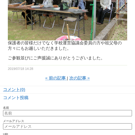
保護者の皆様だけでなく学校運営協議会委員の方や祖父母の
方々にもお越しいただきました。
ご参観並びにご声援誠にありがとうございました。
2019/07/18 14:28
«
前の記事
次の記事
»
コメント(0)
コメント投稿
名前
メールアドレス
URL