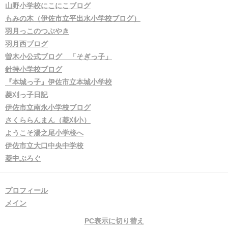
山野小学校にこにこブログ
もみの木（伊佐市立平出水小学校ブログ）
羽月っこのつぶやき
羽月西ブログ
曽木小公式ブログ 「そぎっ子」
針持小学校ブログ
『本城っ子』伊佐市立本城小学校
菱刈っ子日記
伊佐市立南永小学校ブログ
さくららんまん（菱刈小）
ようこそ湯之尾小学校へ
伊佐市立大口中央中学校
菱中ぶろぐ
プロフィール
メイン
PC表示に切り替え