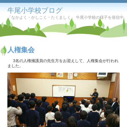
牛尾小学校ブログ
「なかよく・かしこく・たくましく」 牛尾小学校の様子を発信中
人権集会
3名の人権擁護員の先生方をお迎えして、人権集会が行われ
ました。