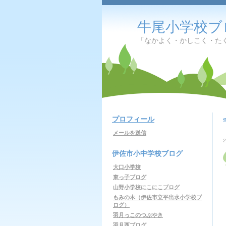
牛尾小学校ブ
「なかよく・かしこく・た
プロフィール
メールを送信
伊佐市小中学校ブログ
大口小学校
東っ子ブログ
山野小学校にこにこブログ
もみの木（伊佐市立平出水小学校ブ
ログ）
羽月っこのつぶやき
羽月西ブログ