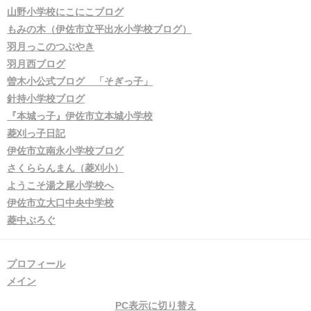
山野小学校にこにこブログ
もみの木（伊佐市立平出水小学校ブログ）
羽月っこのつぶやき
羽月西ブログ
曽木小公式ブログ 「そぎっ子」
針持小学校ブログ
『本城っ子』伊佐市立本城小学校
菱刈っ子日記
伊佐市立南永小学校ブログ
さくららんまん（菱刈小）
ようこそ湯之尾小学校へ
伊佐市立大口中央中学校
菱中ぶろぐ
プロフィール
メイン
PC表示に切り替え