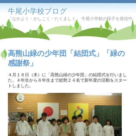
牛尾小学校ブログ
「なかよく・かしこく・たくましく」 牛尾小学校の様子を発信中
高熊山緑の少年団「結団式」「緑の
感謝祭」
４月１６日（木）に「高熊山緑の少年団」の結団式を行いまし
た。４年生から６年生まで総勢２４名で新年度の活動をスター
トしました。