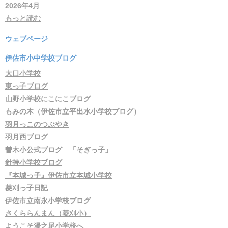
2026年4月
もっと読む
ウェブページ
伊佐市小中学校ブログ
大口小学校
東っ子ブログ
山野小学校にこにこブログ
もみの木（伊佐市立平出水小学校ブログ）
羽月っこのつぶやき
羽月西ブログ
曽木小公式ブログ 「そぎっ子」
針持小学校ブログ
『本城っ子』伊佐市立本城小学校
菱刈っ子日記
伊佐市立南永小学校ブログ
さくららんまん（菱刈小）
ようこそ湯之尾小学校へ