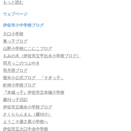
もっと読む
ウェブページ
伊佐市小中学校ブログ
大口小学校
東っ子ブログ
山野小学校にこにこブログ
もみの木（伊佐市立平出水小学校ブログ）
羽月っこのつぶやき
羽月西ブログ
曽木小公式ブログ 「そぎっ子」
針持小学校ブログ
『本城っ子』伊佐市立本城小学校
菱刈っ子日記
伊佐市立南永小学校ブログ
さくららんまん（菱刈小）
ようこそ湯之尾小学校へ
伊佐市立大口中央中学校