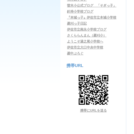
曽木小公式ブログ 「そぎっ子」
針持小学校ブログ
『本城っ子』伊佐市立本城小学校
菱刈っ子日記
伊佐市立南永小学校ブログ
さくららんまん（菱刈小）
ようこそ湯之尾小学校へ
伊佐市立大口中央中学校
菱中ぶろぐ
携帯URL
携帯にURLを送る