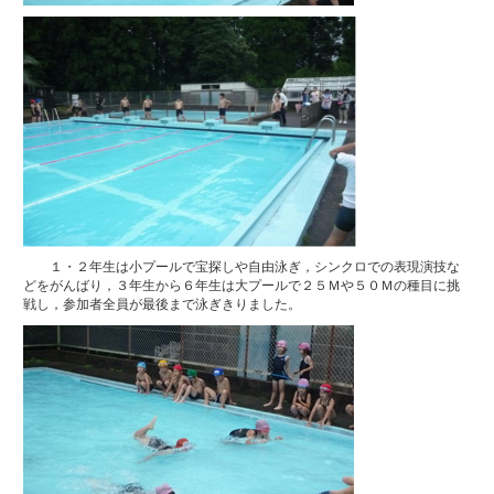
１・２年生は小プールで宝探しや自由泳ぎ，シンクロでの表現演技な
どをがんばり，３年生から６年生は大プールで２５Ｍや５０Ｍの種目に挑
戦し，参加者全員が最後まで泳ぎきりました。