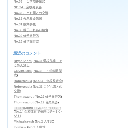
No.35 １学期終業式
NO.34 全校発表会
No.33 こども園との交流
No.32 救急救命講習
No.31 授業参観
No.30 親子ふれあい給食
No.29 修学旅行⑦
No.28 修学旅行⑥
最近のコメント
BryanShorn
(
No.37 愛校作業 そ
うめん流し
)
CalvinClelm
(
No.35 １学期終業
式
)
Robertcaula
(
NO.34 全校発表会
)
Robertcaula
(
No.33 こども園との
交流
)
Thomasacrot
(
No.29 修学旅行⑦
)
Thomasacrot
(
No.19 音楽集会
)
новогодние комедии торрент
(
No.14 全校体育で長縄にチャレン
ジ！
)
Michaelseash
(
No.2 入学式
)
Irvinvew
(
No.2 入学式
)