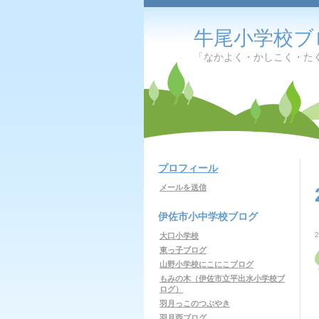
牛尾小学校ブ
「なかよく・かしこく・た
プロフィール
メールを送信
伊佐市小中学校ブログ
大口小学校
東っ子ブログ
山野小学校にこにこブログ
もみの木（伊佐市立平出水小学校ブ
ログ）
羽月っこのつぶやき
羽月西ブログ