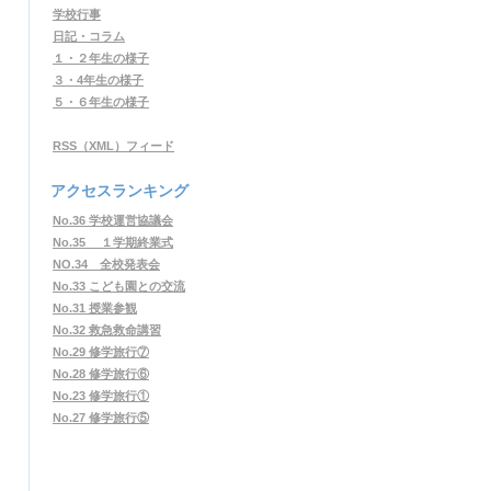
学校行事
日記・コラム
１・２年生の様子
３・4年生の様子
５・６年生の様子
RSS（XML）フィード
アクセスランキング
No.36 学校運営協議会
No.35 １学期終業式
NO.34 全校発表会
No.33 こども園との交流
No.31 授業参観
No.32 救急救命講習
No.29 修学旅行⑦
No.28 修学旅行⑥
No.23 修学旅行①
No.27 修学旅行⑤