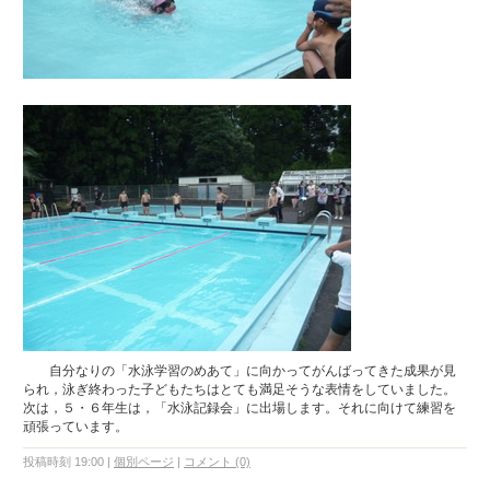
自分なりの「水泳学習のめあて」に向かってがんばってきた成果が見
られ，泳ぎ終わった子どもたちはとても満足そうな表情をしていました。
次は，５・６年生は，「水泳記録会」に出場します。それに向けて練習を
頑張っています。
投稿時刻 19:00
|
個別ページ
|
コメント (0)